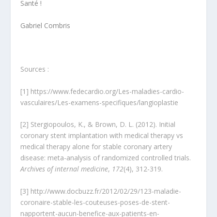
Santé !
Gabriel Combris
Sources :
[1]
https://www.fedecardio.org/Les-maladies-cardio-
vasculaires/Les-examens-specifiques/langioplastie
[2]
Stergiopoulos, K., & Brown, D. L. (2012). Initial
coronary stent implantation with medical therapy vs
medical therapy alone for stable coronary artery
disease: meta-analysis of randomized controlled trials.
Archives of internal medicine
,
172
(4), 312-319.
[3]
http://www.docbuzz.fr/2012/02/29/123-maladie-
coronaire-stable-les-couteuses-poses-de-stent-
napportent-aucun-benefice-aux-patients-en-