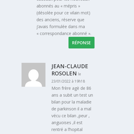
abonnés au « mépris »
(désolée pour ce vilain mot)
des anciens, réserve que
j’avais formulée dans ma
« correspondance abonné ».
RÉPONSE
JEAN-CLAUDE
ROSOLEN
le
23/01/2022 à 19h18
Mon frère agè de 86
ans a subit un test un
bilan pour la maladie
de parkinson il a mal
vécu ce bilan ,peur ,
anguoises ,il est
rentré a l’hopital