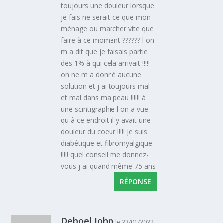
toujours une douleur lorsque
je fais ne serait-ce que mon
ménage ou marcher vite que
faire à ce moment ?????? l on
m a dit que je faisais partie
des 1% à qui cela arrivait !!!!!
on ne m a donné aucune
solution et j ai toujours mal
et mal dans ma peau !!!!!! à
une scintigraphie l on a vue
qu à ce endroit il y avait une
douleur du coeur !!!!! je suis
diabétique et fibromyalgique
!!!!! quel conseil me donnez-
vous j ai quand même 75 ans
RÉPONSE
Deboel John
le 23/01/2022