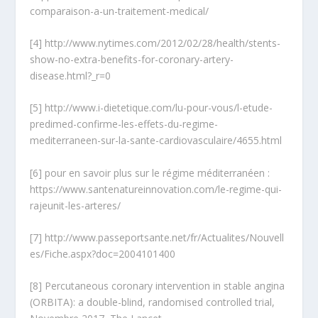
comparaison-a-un-traitement-medical/
[4]
http://www.nytimes.com/2012/02/28/health/stents-
show-no-extra-benefits-for-coronary-artery-
disease.html?_r=0
[5]
http://www.i-dietetique.com/lu-pour-vous/l-etude-
predimed-confirme-les-effets-du-regime-
mediterraneen-sur-la-sante-cardiovasculaire/4655.html
[6]
pour en savoir plus sur le régime méditerranéen :
https://www.santenatureinnovation.com/le-regime-qui-
rajeunit-les-arteres/
[7]
http://www.passeportsante.net/fr/Actualites/Nouvell
es/Fiche.aspx?doc=2004101400
[8]
Percutaneous coronary intervention in stable angina
(ORBITA): a double-blind, randomised controlled trial,