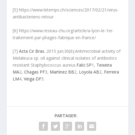
[5] https://www.letemps.ch/sciences/2017/02/21/virus-
antibacteriens-retour
[6] https://www.reseau-chu.org/article/a-lyon-le-1er-
traitement-par-phages-fabrique-en-france/
[7]
Acta Cir Bras.
2015 Jun;30(6):Antimicrobial activity of
Melaleuca sp. oil against clinical isolates of antibiotics
resistant Staphylococcus aureus.
Falci SP
1,
Teixeira
MA
2,
Chagas PF
3,
Martinez BB
2,
Loyola AB
2,
Ferreira
LM
4,
Veiga DF
5.
PARTAGER: