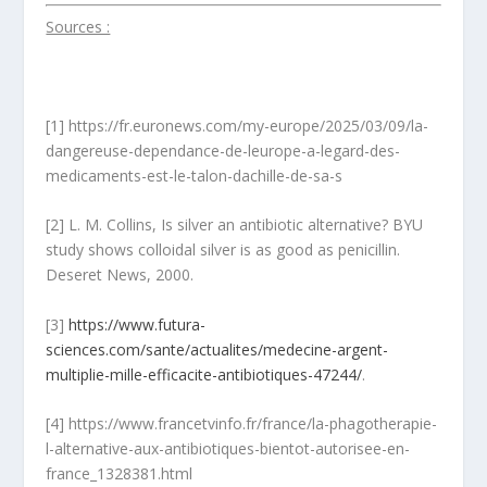
Sources :
[1] https://fr.euronews.com/my-europe/2025/03/09/la-
dangereuse-dependance-de-leurope-a-legard-des-
medicaments-est-le-talon-dachille-de-sa-s
[2] L. M. Collins, Is silver an antibiotic alternative? BYU
study shows colloidal silver is as good as penicillin.
Deseret News, 2000.
[3]
https://www.futura-
sciences.com/sante/actualites/medecine-argent-
multiplie-mille-efficacite-antibiotiques-47244/
.
[4] https://www.francetvinfo.fr/france/la-phagotherapie-
l-alternative-aux-antibiotiques-bientot-autorisee-en-
france_1328381.html