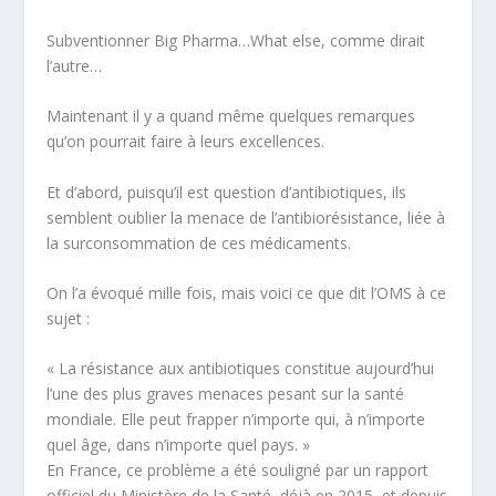
Subventionner
Big Pharma
…
What else
, comme dirait
l’autre…
Maintenant il y a quand même quelques remarques
qu’on pourrait faire à
leurs excellences.
Et d’abord,
puisqu’il est question d’antibiotiques, ils
semblent oublier la menace de l’antibiorésistance, liée à
la surconsommation de ces médicaments.
On l’a évoqué mille fois, mais voici ce que dit l’OMS à ce
sujet :
« La résistance aux antibiotiques constitue aujourd’hui
l’une des plus graves menaces pesant sur la santé
mondiale. Elle peut frapper n’importe qui, à n’importe
quel âge, dans n’importe quel pays. »
En France, ce problème a été souligné par un rapport
officiel du Ministère de la Santé, déjà en 2015, et depuis