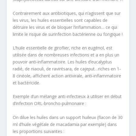
Contrairement aux antibiotiques, qui n’agissent que sur
les virus, les huiles essentielles sont capables de
détruire les virus et de bloquer l’inflammation… ce qui
limite le risque de surinfection bactérienne ou fongique !
L’huile essentielle de
giroflier
, riche en eugénol, est
utilisée dans de nombreuses infections et a en plus un
pouvoir anti-inflammatoire. Les huiles d’
eucalyptus
radié
, de niaouli, de ravintsara, de cajeput…riches en 1-
8 cinéole, affichent action antivirale, anti-inflammatoire
et bactéricide.
Exemple d’un mélange anti-infectieux à utiliser en début
d’infection ORL-broncho-pulmonaire :
On dilue les huiles dans un support huileux (flacon de 30
ml d’huile végétale de macadamia par exemple) dans
les proportions suivantes :