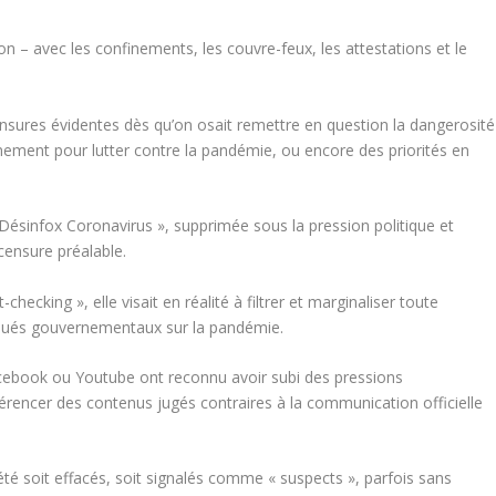
on – avec les confinements, les couvre-feux, les attestations et le
censures évidentes dès qu’on osait remettre en question la dangerosité
nement pour lutter contre la pandémie, ou encore des priorités en
Désinfox Coronavirus
», supprimée sous la pression politique et
 censure préalable.
t-checking
», elle visait en réalité à filtrer et marginaliser toute
ués gouvernementaux sur la pandémie.
book ou Youtube ont reconnu avoir subi des pressions
rencer des contenus jugés contraires à la communication officielle
été soit effacés, soit signalés comme « suspects », parfois sans