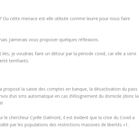
e ? Ou cette menace est-elle utilisée comme leurre pour nous faire
mais j’aimerais vous proposer quelques réflexions.
és, je voudrais faire un détour par la période covid, car elle a servi
berté
terrifiants.
 a proposé la saisie des comptes en banque, la désactivation du
pass
nvoi d’un sms automatique en cas d’éloignement du domicile (donc la
!!
ur le chercheur
Cyrille Dalmont,
il est évident que la crise du Covid a
ilité par les populations des restrictions massives de libertés »
1
.