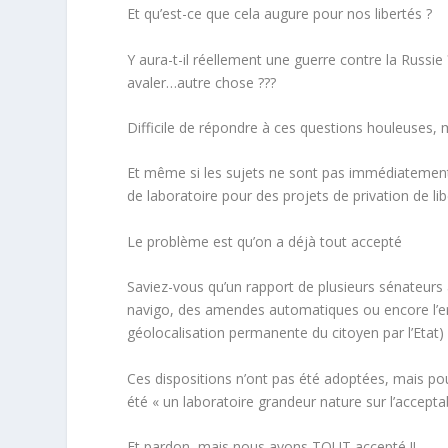
Et qu’est-ce que cela augure pour nos libertés ?
Y aura-t-il réellement une guerre contre la Russi
avaler…autre chose ???
Difficile de répondre à ces questions houleuses, 
Et même si les sujets ne sont pas immédiatement li
de
laboratoire
pour
des projets de privation de li
Le problème est qu’on a
déjà
tout accepté
Saviez-vous qu’un rapport de plusieurs sénateurs
navigo
, des amendes automatiques ou encore l’e
géolocalisation permanente du citoyen par l’Etat) !
Ces dispositions n’ont pas été adoptées, mais po
été « un laboratoire grandeur nature sur l’acceptab
Et pardon, mais nous avons TOUT accepté !!