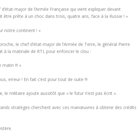
ef d’état-major de l’Armée Française qui vient expliquer devant
it être prête
à un choc dans trois, quatre ans, face à la Russie ! »
ur notre continent
! »
che, le chef d’état-major de l’Armée de Terre, le général Pierre
at
à la matinale de RTL pour enfoncer le clou :
 matin !!!
»
, erreur ! En fait c’est pour tout de suite !!!
, le militaire ajoute aussitôt que «
le futur n’est pas écrit
».
nds stratèges cherchent avec ces manœuvres à obtenir des crédits
ystère.