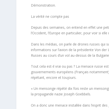
Démonstration.
La vérité ne compte pas
Depuis des semaines, on entend en effet une peti
l’Occident, l’Europe en particulier, pour voir si ell
Dans les médias, on parle de
drones russes
qui su
informations sur l’avion de la présidente Von der
Russes au cours d’un vol au-dessus de la Bulgari
Tout cela est-il vrai ou pas ? La menace russe es
gouvernements européens (Français notamment)
répétant, encore et toujours.
«
Un mensonge répété dix fois reste un mensonge. R
la propagande nazie Joseph Goebbels.
On a donc une menace installée dans l’esprit des 