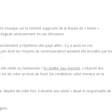
te musique sur la volonté supposée de la Russie de « tester »
e réagirait sérieusement en cas d’invasion.
rvoleraient à répétition des pays alliés ; il y a aussi eu ces
 Lyen dont les moyens de communication auraient été brouillés par le
e…
t-elle réelle ou fantasmée ?
En réalité, peu importe
. L’objectif des
 est de créer un
bruit de fond
. De
crédibiliser
cette menace en la
épété dix mille fois, il devient une vérité
» disait le responsable de
gens.