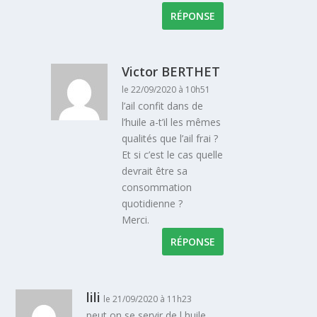
RÉPONSE
Victor BERTHET
le 22/09/2020 à 10h51
l’ail confit dans de
l’huile a-t’il les mêmes
qualités que l’ail frai ?
Et si c’est le cas quelle
devrait être sa
consommation
quotidienne ?
Merci.
RÉPONSE
lili
le 21/09/2020 à 11h23
peut on se servir de l huile