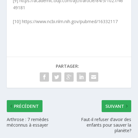
[9] https://academic.oup.com/ajcn/article/84/5/1027/46
49181
[10] https://www.ncbi.nlm.nih.gov/pubmed/16332117
PARTAGER:
PRÉCÉDENT
SUIVANT
Arthrose : 7 remèdes
Faut-il refuser d’avoir des
méconnus à essayer
enfants pour sauver la
planète?