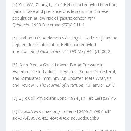
[4] You WC, Zhang L,
et al
. Helicobacter pylori infection,
garlic intake and precancerous lesions in a Chinese
population at low risk of gastric cancer.
Int J
Epidemiol
1998 December;27(6):941-4.
[5] Graham DY, Anderson SY, Lang T. Garlic or jalapeno
peppers for treatment of Helicobacter pylori
infection.
Am J Gastroenterol
1999 May;94(5):1200-2.
[6] Karin Ried, « Garlic Lowers Blood Pressure in
Hypertensive Individuals, Regulates Serum Cholesterol,
and Stimulates Immunity: An Updated Meta-Analysis
and Review »,
The Journal of Nutrition
, 13 janvier 2016.
[7] 2 J R Coll Physicians Lond. 1994 Jan-Feb;28(1):39-45.
[8] https://www.pnas.org/content/104/46/17907.full?
sid=376f5897-54c2-4c4c-84ee-ad33dd00ebb9