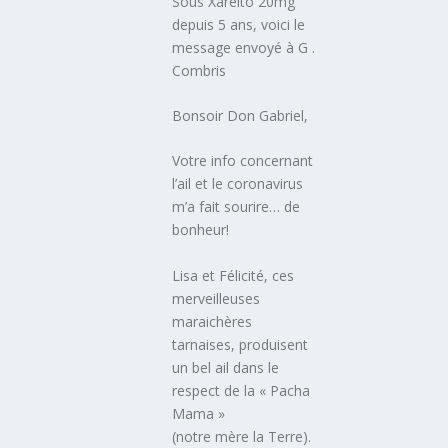
Sous Xarelto 20mg
depuis 5 ans, voici le
message envoyé à G .
Combris
Bonsoir Don Gabriel,
Votre info concernant
l’ail et le coronavirus
m’a fait sourire… de
bonheur!
Lisa et Félicité, ces
merveilleuses
maraichères
tarnaises, produisent
un bel ail dans le
respect de la « Pacha
Mama »
(notre mère la Terre).