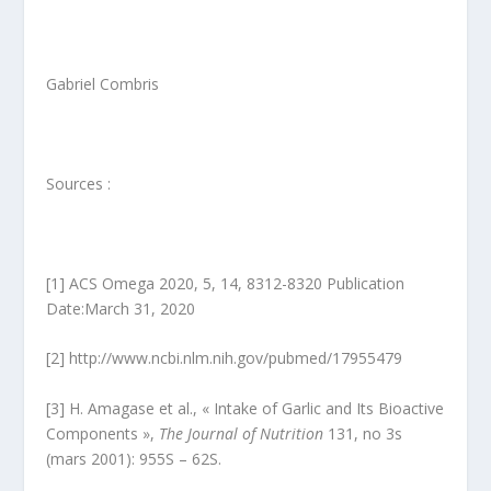
Gabriel Combris
Sources :
[1] ACS Omega 2020, 5, 14, 8312-8320 Publication
Date:March 31, 2020
[2] http://www.ncbi.nlm.nih.gov/pubmed/17955479
[3] H. Amagase et al., « Intake of Garlic and Its Bioactive
Components »,
The Journal of Nutrition
131, n
o
3s
(mars 2001): 955S – 62S.