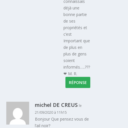
connaissais
déjà une
bonne partie
de ses
propriétés et
c’est
Important que
de plus en
plus de gens
soient
informés…..???
❤ M. R.
RÉPONSE
michel DE CREUS
le
21/09/2020 à 11h15
Bonjour Que pensez vous de
l’ail noir?