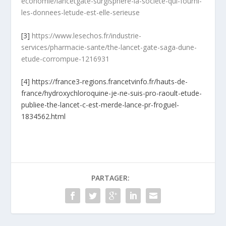
economie/lancetgate-surgisphere-la-societe-qui-fourni-
les-donnees-letude-est-elle-serieuse
[3]
https://www.lesechos.fr/industrie-
services/pharmacie-sante/the-lancet-gate-saga-dune-
etude-corrompue-1216931
[4]
https://france3-regions.francetvinfo.fr/hauts-de-
france/hydroxychloroquine-je-ne-suis-pro-raoult-etude-
publiee-the-lancet-c-est-merde-lance-pr-froguel-
1834562.html
PARTAGER: