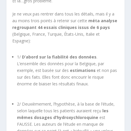
Et là…gros problème.
Je ne veux pas rentrer dans tous les détails, mais il y a
au moins trois points à retenir sur cette
méta analyse
regroupant 44 essais cliniques issus de 6 pays
(Belgique, France, Turquie, États-Unis, Italie et
Espagne):
1/
D’abord sur la fiabilité des données
.
L’ensemble des données pour la Belgique, par
exemple, est basée sur des
estimations
et non pas
sur des faits. Elles font donc encourir le risque
énorme de biaiser les résultats finaux.
2/ Deuxièmement, l’hypothèse, à la base de l’étude,
selon laquelle tous les patients auraient reçu
les
mêmes dosages
d’hydroxychloroquine
est
FAUSSE. Les auteurs de l’étude en manque de
données sur ce point-là ont « bidouillé » une
valeur