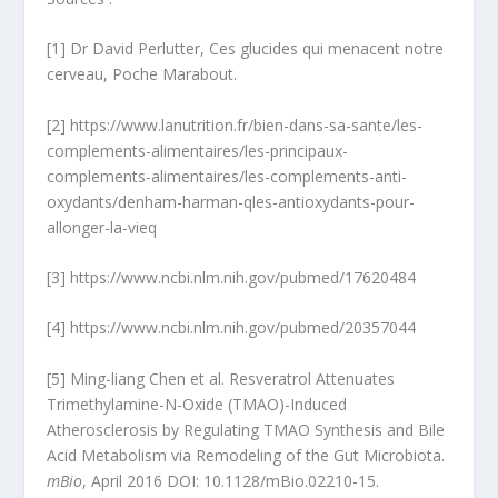
[1] Dr David Perlutter, Ces glucides qui menacent notre
cerveau, Poche Marabout.
[2] https://www.lanutrition.fr/bien-dans-sa-sante/les-
complements-alimentaires/les-principaux-
complements-alimentaires/les-complements-anti-
oxydants/denham-harman-qles-antioxydants-pour-
allonger-la-vieq
[3] https://www.ncbi.nlm.nih.gov/pubmed/17620484
[4]
https://www.ncbi.nlm.nih.gov/pubmed/20357044
[5] Ming-liang Chen et al. Resveratrol Attenuates
Trimethylamine-N-Oxide (TMAO)-Induced
Atherosclerosis by Regulating TMAO Synthesis and Bile
Acid Metabolism via Remodeling of the Gut Microbiota.
mBio
, April 2016 DOI: 10.1128/mBio.02210-15.