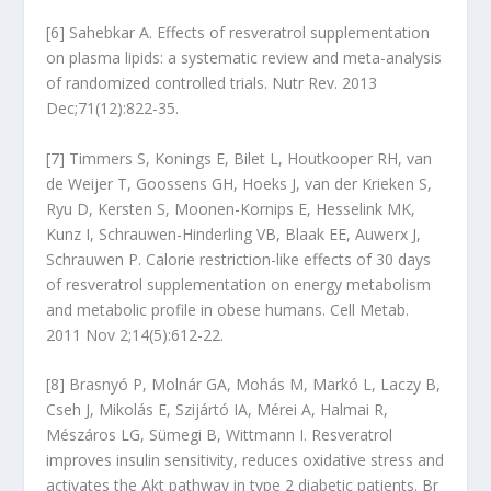
[6] Sahebkar A. Effects of resveratrol supplementation
on plasma lipids: a systematic review and meta-analysis
of randomized controlled trials. Nutr Rev. 2013
Dec;71(12):822-35.
[7] Timmers S, Konings E, Bilet L, Houtkooper RH, van
de Weijer T, Goossens GH, Hoeks J, van der Krieken S,
Ryu D, Kersten S, Moonen-Kornips E, Hesselink MK,
Kunz I, Schrauwen-Hinderling VB, Blaak EE, Auwerx J,
Schrauwen P. Calorie restriction-like effects of 30 days
of resveratrol supplementation on energy metabolism
and metabolic profile in obese humans. Cell Metab.
2011 Nov 2;14(5):612-22.
[8] Brasnyó P, Molnár GA, Mohás M, Markó L, Laczy B,
Cseh J, Mikolás E, Szijártó IA, Mérei A, Halmai R,
Mészáros LG, Sümegi B, Wittmann I. Resveratrol
improves insulin sensitivity, reduces oxidative stress and
activates the Akt pathway in type 2 diabetic patients. Br