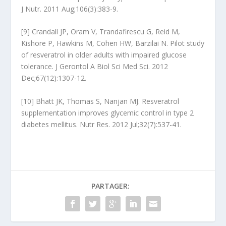
J Nutr. 2011 Aug;106(3):383-9.
[9] Crandall JP, Oram V, Trandafirescu G, Reid M,
Kishore P, Hawkins M, Cohen HW, Barzilai N. Pilot study
of resveratrol in older adults with impaired glucose
tolerance. J Gerontol A Biol Sci Med Sci. 2012
Dec;67(12):1307-12.
[10] Bhatt JK, Thomas S, Nanjan MJ. Resveratrol
supplementation improves glycemic control in type 2
diabetes mellitus. Nutr Res. 2012 Jul;32(7):537-41.
PARTAGER: