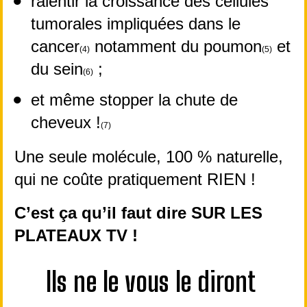
ralentir la croissance des cellules 
tumorales impliquées dans le 
cancer
 notamment du poumon
 et 
(4)
(5)
du sein
 ;
(6)
et même stopper la chute de 
cheveux !
(7)
Une seule molécule, 100 % naturelle, 
qui ne coûte pratiquement RIEN !
C’est ça qu’il faut dire SUR LES 
PLATEAUX TV !
Ils ne le vous le diront 